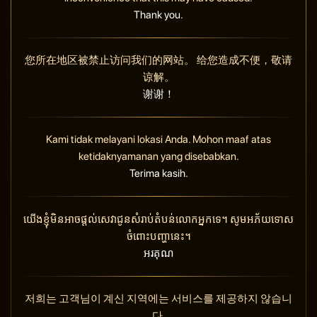
Thank you.
您所在地区被禁止访问我们的网站。 给您造成不便，敬请
谅解。
谢谢！
Kami tidak melayani lokasi Anda. Mohon maaf atas
ketidaknyamanan yang disebabkan.
Terima kasih.
យើងខ្ញុំមិនអាចផ្តល់សេវាជូនសំរាប់តំបន់លោកអ្នកទេ។ សូមអភ័យទោស
ចំពោះបញ្ហានេះ។
អរគុណ
저희는 고객님이 계신 지역에는 서비스를 제공하지 않습니
다.