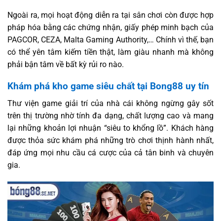
Ngoài ra, mọi hoạt động diễn ra tại sân chơi còn được hợp
pháp hóa bằng các chứng nhận, giấy phép minh bạch của
PAGCOR, CEZA, Malta Gaming Authority,… Chính vì thế, bạn
có thể yên tâm kiếm tiền thật, làm giàu nhanh mà không
phải bận tâm về bất kỳ rủi ro nào.
Khám phá kho game siêu chất tại Bong88 uy tín
Thư viện game giải trí của nhà cái không ngừng gây sốt
trên thị trường nhờ tính đa dạng, chất lượng cao và mang
lại những khoản lợi nhuận “siêu to khổng lồ”. Khách hàng
được thỏa sức khám phá những trò chơi thịnh hành nhất,
đáp ứng mọi nhu cầu cá cược của cả tân binh và chuyên
gia.