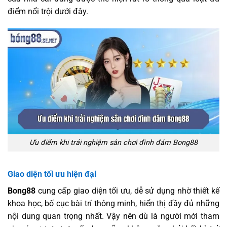
điểm nổi trội dưới đây.
Ưu điểm khi trải nghiệm sân chơi đình đám Bong88
Giao diện tối ưu hiện đại
Bong88
cung cấp giao diện tối ưu, dễ sử dụng nhờ thiết kế
khoa học, bố cục bài trí thông minh, hiển thị đầy đủ những
nội dung quan trọng nhất. Vậy nên dù là người mới tham