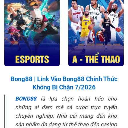
Bong88 | Link Vào Bong88 Chính Thức
Không Bị Chặn 7/2026
BONG88
là lựa chọn hoàn hảo cho
những ai đam mê cá cược trực tuyến
chuyên nghiệp. Nhà cái mang đến kho
sản phẩm đa dạng từ thể thao đến casino