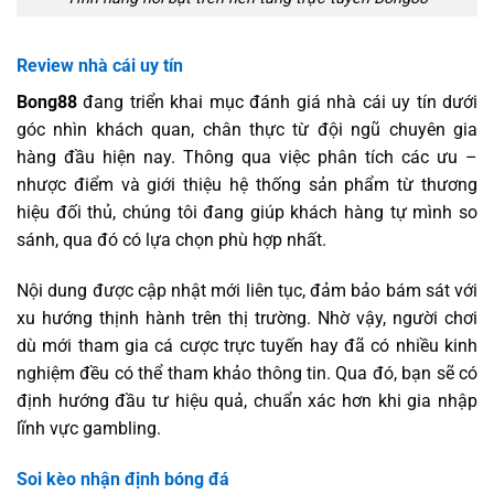
Review nhà cái uy tín
Bong88
đang triển khai mục đánh giá nhà cái uy tín dưới
góc nhìn khách quan, chân thực từ đội ngũ chuyên gia
hàng đầu hiện nay. Thông qua việc phân tích các ưu –
nhược điểm và giới thiệu hệ thống sản phẩm từ thương
hiệu đối thủ, chúng tôi đang giúp khách hàng tự mình so
sánh, qua đó có lựa chọn phù hợp nhất.
Nội dung được cập nhật mới liên tục, đảm bảo bám sát với
xu hướng thịnh hành trên thị trường. Nhờ vậy, người chơi
dù mới tham gia cá cược trực tuyến hay đã có nhiều kinh
nghiệm đều có thể tham khảo thông tin. Qua đó, bạn sẽ có
định hướng đầu tư hiệu quả, chuẩn xác hơn khi gia nhập
lĩnh vực gambling.
Soi kèo nhận định bóng đá