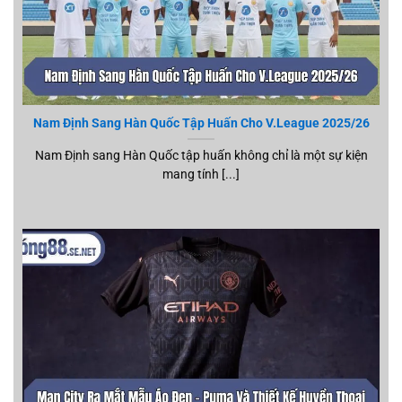
Nam Định Sang Hàn Quốc Tập Huấn Cho V.League 2025/26
Nam Định sang Hàn Quốc tập huấn không chỉ là một sự kiện
mang tính [...]