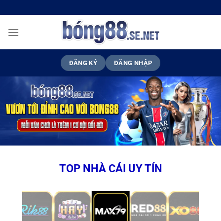
Bỏ
Chào mừng đến với BONG88 – Nhà cái soi kèo và c
qua
nội
dung
ĐĂNG KÝ
ĐĂNG NHẬP
TOP NHÀ CÁI UY TÍN