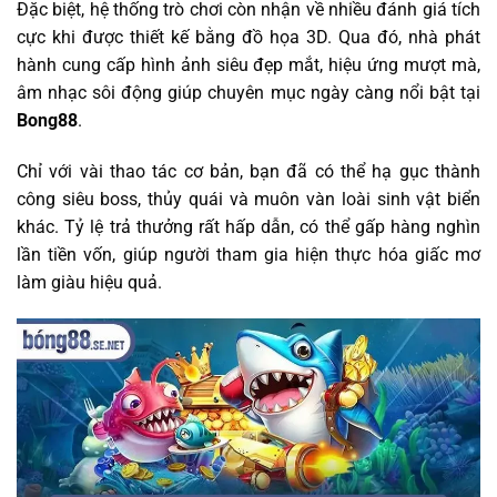
Đặc biệt, hệ thống trò chơi còn nhận về nhiều đánh giá tích
cực khi được thiết kế bằng đồ họa 3D. Qua đó, nhà phát
hành cung cấp hình ảnh siêu đẹp mắt, hiệu ứng mượt mà,
âm nhạc sôi động giúp chuyên mục ngày càng nổi bật tại
Bong88
.
Chỉ với vài thao tác cơ bản, bạn đã có thể hạ gục thành
công siêu boss, thủy quái và muôn vàn loài sinh vật biển
khác. Tỷ lệ trả thưởng rất hấp dẫn, có thể gấp hàng nghìn
lần tiền vốn, giúp người tham gia hiện thực hóa giấc mơ
làm giàu hiệu quả.