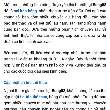
Một trong những tính năng được yêu thích nhất tại
Bong88
đó là
soi kèo bóng
, nhận định trước trận đấu. Đội ngũ của
chúng tôi bao gồm nhiều chuyên gia hàng đầu, các nhà
báo thể thao và cả bet thủ lâu năm, sẵn sàng đồng hành
cùng bạn đọc. Dựa trên những phân tích chuyên sâu về
tình hình thực tế, nhà cái sẽ cung cấp bài viết đưa ra dự
đoán có tính chính xác cao.
Bên cạnh đó, dữ liệu còn được cập nhật trước khi màn
tranh tài diễn ra khoảng từ 3 – 4 ngày. Đây là thời điểm
hợp lý nhất để bạn tham khảo gợi ý và xuống tiền đầu tư
cho các cuộc đối đầu siêu kinh điển.
Cập nhật tin tức thể thao
Ngoài tham gia cá cược tại
Bong88
, khách hàng còn có thể
cập nhật
tin tức thể thao
, bóng đá mới nhất. Trong đó bao
gồm nhiều chuyên mục nổi bật như các thương vụ chuyển
nhượng, câu chuyện bên ngoài sân cỏ, thông tin về giải