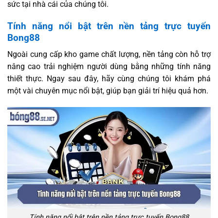
sức tại nhà cái của chúng tôi.
Tính năng nổi bật trên nền tảng trực tuyến
Bong88
Ngoài cung cấp kho game chất lượng, nền tảng còn hỗ trợ
nâng cao trải nghiệm người dùng bằng những tính năng
thiết thực. Ngay sau đây, hãy cùng chúng tôi khám phá
một vài chuyên mục nổi bật, giúp bạn giải trí hiệu quả hơn.
Tính năng nổi bật trên nền tảng trực tuyến Bong88