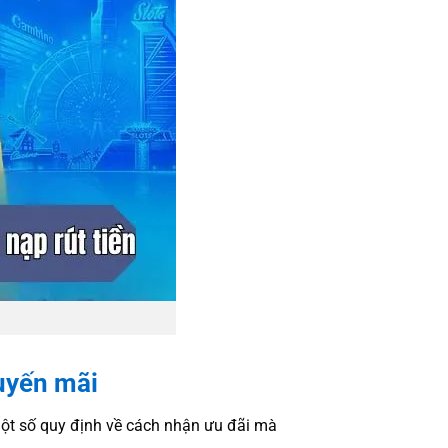
huyến mãi
một số quy định về cách nhận ưu đãi mà