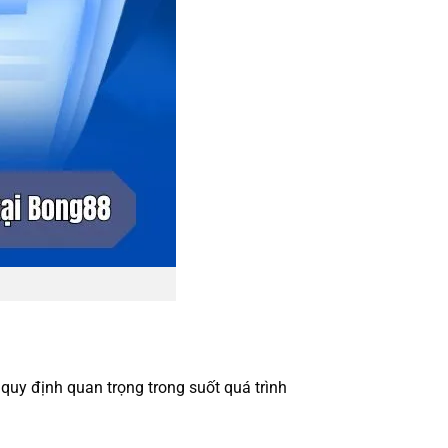
 quy định quan trọng trong suốt quá trình