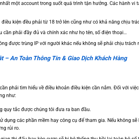
hất một account trong suốt quá trình tận hưởng. Các hành vi tạ
điều kiện đều phải từ 18 trở lên cũng như có khả năng chịu trá
u cần phải đầy đủ và chính xác như họ tên, số điện thoại…
ông được trùng IP với người khác nếu không sẽ phải chịu trách 
t – An Toàn Thông Tin & Giao Dịch Khách Hàng
 cần phải tìm hiểu về điều khoản điều kiện cần nắm. Đối với vi
ng như:
g quy tắc được chúng tôi đưa ra ban đầu.
 dụng các phần mềm hay công cụ để tham gia. Nếu không sẽ bị
g rủi ro.
ian thi đấu hay kèo cược sẽ bị hệ thống thu hồi lại toàn bộ số t