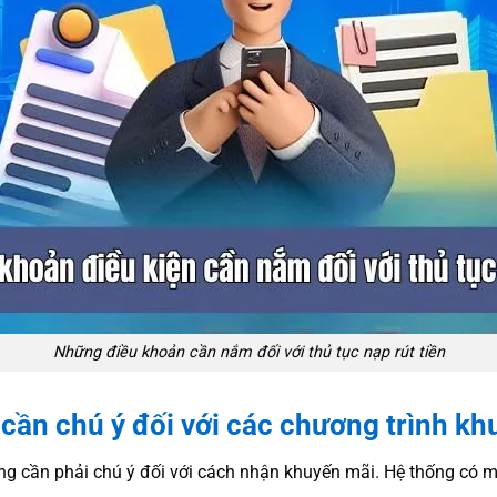
Những điều khoản cần nắm đối với thủ tục nạp rút tiền
 cần chú ý đối với các chương trình k
ũng cần phải chú ý đối với cách nhận khuyến mãi. Hệ thống có 