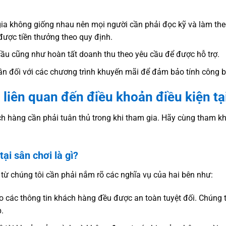
gia không giống nhau nên mọi người cần phải đọc kỹ và làm the
được tiền thưởng theo quy định.
ầu cũng như hoàn tất doanh thu theo yêu cầu để được hỗ trợ.
ần đối với các chương trình khuyến mãi để đảm bảo tính công 
liên quan đến điều khoản điều kiện tạ
h hàng cần phải tuân thủ trong khi tham gia. Hãy cùng tham k
ại sân chơi là gì?
từ chúng tôi cần phải nắm rõ các nghĩa vụ của hai bên như:
 các thông tin khách hàng đều được an toàn tuyệt đối. Chúng tô
.