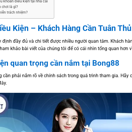
u khoản điều kiện tại nhà cái
 chơi là gì?
iễn trách nhiệm?
iều Kiện – Khách Hàng Cần Tuân Thủ
định đầy đủ và chi tiết được nhiều người quan tâm. Khách hàn
tham khảo bài viết của chúng tôi để có cái nhìn tổng quan hơn 
iện quan trọng cần nắm tại Bong88
ng cần phải nắm rõ về chính sách trong quá trình tham gia. Hã
đây.