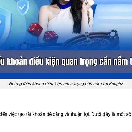
Những điều khoản điều kiện quan trọng cần nắm tại Bong88
ến việc tạo tài khoản dễ dàng và thuận lợi. Dưới đây là một số