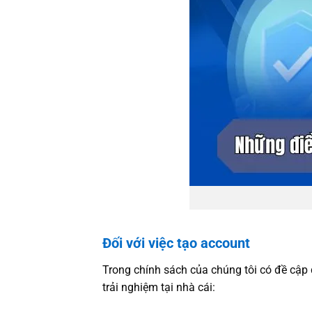
Đối với việc tạo account
Trong chính sách của chúng tôi có đề cập đ
trải nghiệm tại nhà cái: