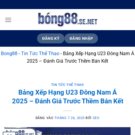
Bỏ
Chào mừng đến với BONG
qua
nội
dung
ĐĂNG KÝ
ĐĂNG NHẬP
Bong88
-
Tin Tức Thể Thao
-
Bảng Xếp Hạng U23 Đông Nam Á
2025 – Đánh Giá Trước Thềm Bán Kết
TIN TỨC THỂ THAO
Bảng Xếp Hạng U23 Đông Nam Á
2025 – Đánh Giá Trước Thềm Bán Kết
ĐĂNG VÀO
THÁNG 7 26, 2025
BỞI
SEO