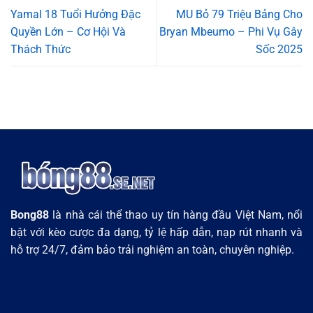
Yamal 18 Tuổi Hưởng Đặc
MU Bỏ 79 Triệu Bảng Cho
Quyền Lớn – Cơ Hội Và
Bryan Mbeumo – Phi Vụ Gây
Thách Thức
Sốc 2025
Bong88
là nhà cái thể thao uy tín hàng đầu Việt Nam, nổi
bật với kèo cược đa dạng, tỷ lệ hấp dẫn, nạp rút nhanh và
hỗ trợ 24/7, đảm bảo trải nghiệm an toàn, chuyên nghiệp.