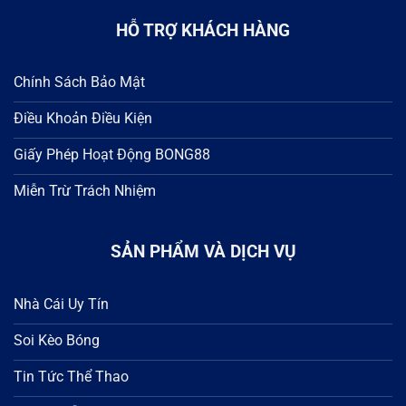
HỖ TRỢ KHÁCH HÀNG
Chính Sách Bảo Mật
Điều Khoản Điều Kiện
Giấy Phép Hoạt Động BONG88
Miễn Trừ Trách Nhiệm
SẢN PHẨM VÀ DỊCH VỤ
Nhà Cái Uy Tín
Soi Kèo Bóng
Tin Tức Thể Thao