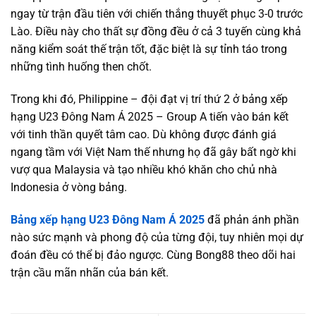
ngay từ trận đầu tiên với chiến thắng thuyết phục 3-0 trước
Lào. Điều này cho thất sự đồng đều ở cả 3 tuyến cùng khả
năng kiểm soát thế trận tốt, đặc biệt là sự tỉnh táo trong
những tình huống then chốt.
Trong khi đó, Philippine – đội đạt vị trí thứ 2 ở bảng xếp
hạng U23 Đông Nam Á 2025 – Group A tiến vào bán kết
với tinh thần quyết tâm cao. Dù không được đánh giá
ngang tầm với Việt Nam thế nhưng họ đã gây bất ngờ khi
vượ qua Malaysia và tạo nhiều khó khăn cho chủ nhà
Indonesia ở vòng bảng.
Bảng xếp hạng U23 Đông Nam Á 2025
đã phản ánh phần
nào sức mạnh và phong độ của từng đội, tuy nhiên mọi dự
đoán đều có thể bị đảo ngược. Cùng Bong88 theo dõi hai
trận cầu mãn nhãn của bán kết.