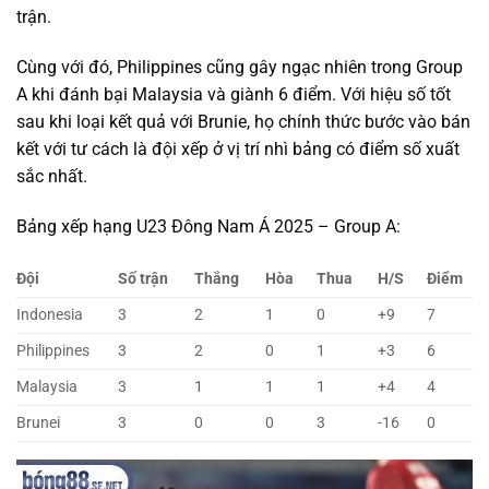
trận.
Cùng với đó, Philippines cũng gây ngạc nhiên trong Group
A khi đánh bại Malaysia và giành 6 điểm. Với hiệu số tốt
sau khi loại kết quả với Brunie, họ chính thức bước vào bán
kết với tư cách là đội xếp ở vị trí nhì bảng có điểm số xuất
sắc nhất.
Bảng xếp hạng U23 Đông Nam Á 2025 – Group A:
Đội
Số trận
Thắng
Hòa
Thua
H/S
Điểm
Indonesia
3
2
1
0
+9
7
Philippines
3
2
0
1
+3
6
Malaysia
3
1
1
1
+4
4
Brunei
3
0
0
3
-16
0