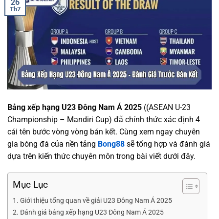
26
Th7
Bảng xếp hạng U23 Đông Nam Á 2025
((ASEAN U-23
Championship – Mandiri Cup) đã chính thức xác định 4
cái tên bước vòng vòng bán kết. Cùng xem ngay chuyên
gia bóng đá của nền tảng
Bong88
sẽ tổng hợp và đánh giá
dựa trên kiến thức chuyên môn trong bài viết dưới đây.
Mục Lục
Giới thiệu tổng quan về giải U23 Đông Nam Á 2025
Đánh giá bảng xếp hạng U23 Đông Nam Á 2025