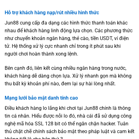
Hỗ trợ khách hàng nạp/rút nhiều hình thức
Jun88 cung cấp đa dạng các hình thức thanh toán khác
nhau để khách hàng linh động lựa chọn. Các phương thức
như chuyển khoản ngân hàng, thẻ cào, tiền USDT, ví điện
tử. Hệ thống xử lý cực nhanh chỉ trong ít phút sau khi
người chơi hoàn thành xong lệnh.
Bên cạnh đó, liên kết cùng nhiều ngân hàng trong nước,
khách hàng dễ dàng chọn lựa. Xử lý nhanh gọn mà không
thu bất kỳ khoản phí nào, đem lại sự hài lòng nhất.
Mạng lưới bảo mật danh tính cao
Điều khách hàng lo lắng khi chơi tại Jun88 chính là thông
tin cá nhân. Hiểu được nỗi lo đó, nhà cái đã sử dụng công
nghệ mã hóa SSL 128 bit có thể ngăn chặn hacker. Tuân
thủ chặt chẽ chính sách bảo mật theo pháp luật và cam kết