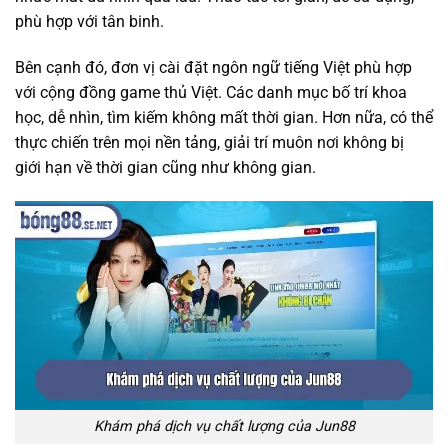
phù hợp với tân binh.
Bên cạnh đó, đơn vị cài đặt ngôn ngữ tiếng Việt phù hợp
với cộng đồng game thủ Việt. Các danh mục bố trí khoa
học, dễ nhìn, tìm kiếm không mất thời gian. Hơn nữa, có thể
thực chiến trên mọi nền tảng, giải trí muôn nơi không bị
giới hạn về thời gian cũng như không gian.
Khám phá dịch vụ chất lượng của Jun88