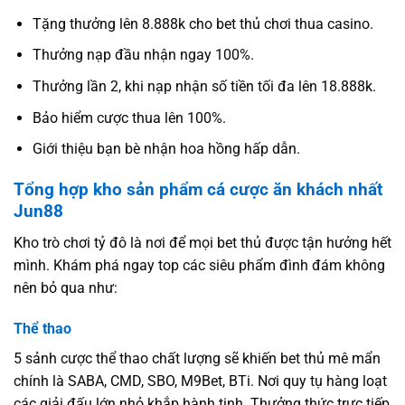
Tặng thưởng lên 8.888k cho bet thủ chơi thua casino.
Thưởng nạp đầu nhận ngay 100%.
Thưởng lần 2, khi nạp nhận số tiền tối đa lên 18.888k.
Bảo hiểm cược thua lên 100%.
Giới thiệu bạn bè nhận hoa hồng hấp dẫn.
Tổng hợp kho sản phẩm cá cược ăn khách nhất
Jun88
Kho trò chơi tỷ đô là nơi để mọi bet thủ được tận hưởng hết
mình. Khám phá ngay top các siêu phẩm đình đám không
nên bỏ qua như:
Thể thao
5 sảnh cược thể thao chất lượng sẽ khiến bet thủ mê mẩn
chính là SABA, CMD, SBO, M9Bet, BTi. Nơi quy tụ hàng loạt
các giải đấu lớn nhỏ khắp hành tinh. Thưởng thức trực tiếp