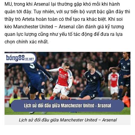
MU, trong khi Arsenal lại thường gặp khó mỗi khi hành
quân tới đây. Tuy nhiên, với sự tiến bộ vượt bậc gần đây thì
thầy trò Arteta hoàn toàn có thể tạo ra khác biệt. Khi soi
kèo Manchester United – Arsenal cần đánh giá kỹ tương
quan lực lượng cũng như yếu tố tác động để đưa ra lựa
chọn chính xác nhất.
Lịch sử đối đầu giữa Manchester United – Arsenal