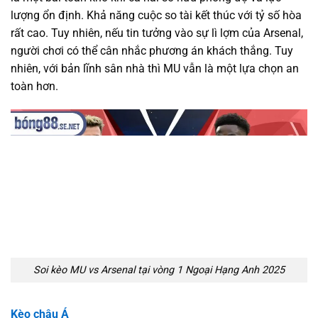
lượng ổn định. Khả năng cuộc so tài kết thúc với tỷ số hòa
rất cao. Tuy nhiên, nếu tin tưởng vào sự lì lợm của Arsenal,
người chơi có thể cân nhắc phương án khách thắng. Tuy
nhiên, với bản lĩnh sân nhà thì MU vẫn là một lựa chọn an
toàn hơn.
Soi kèo MU vs Arsenal tại vòng 1 Ngoại Hạng Anh 2025
Kèo châu Á