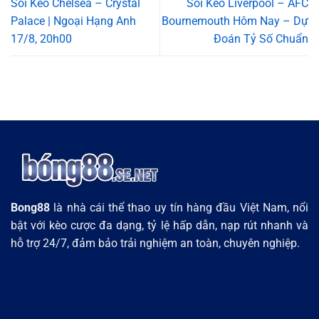
Soi Kèo Chelsea – Crystal
Soi Kèo Liverpool – AFC
Palace | Ngoại Hạng Anh
Bournemouth Hôm Nay – Dự
17/8, 20h00
Đoán Tỷ Số Chuẩn
Bong88
là nhà cái thể thao uy tín hàng đầu Việt Nam, nổi
bật với kèo cược đa dạng, tỷ lệ hấp dẫn, nạp rút nhanh và
hỗ trợ 24/7, đảm bảo trải nghiệm an toàn, chuyên nghiệp.