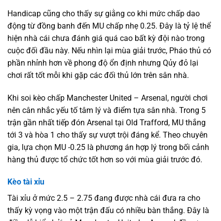
Handicap cũng cho thấy sự giằng co khi mức chấp dao
động từ đồng banh đến MU chấp nhẹ 0.25. Đây là tỷ lệ thể
hiện nhà cái chưa đánh giá quá cao bất kỳ đội nào trong
cuộc đối đầu này. Nếu nhìn lại mùa giải trước, Pháo thủ có
phần nhỉnh hơn về phong độ ổn định nhưng Qủy đỏ lại
chơi rất tốt mỗi khi gặp các đối thủ lớn trên sân nhà.
Khi soi kèo chấp Manchester United – Arsenal, người chơi
nên cân nhắc yếu tố tâm lý và điểm tựa sân nhà. Trong 5
trận gần nhất tiếp đón Arsenal tại Old Trafford, MU thắng
tới 3 và hòa 1 cho thấy sự vượt trội đáng kể. Theo chuyên
gia, lựa chọn MU -0.25 là phương án hợp lý trong bối cảnh
hàng thủ được tổ chức tốt hơn so với mùa giải trước đó.
Kèo tài xỉu
Tài xỉu ở mức 2.5 – 2.75 đang được nhà cái đưa ra cho
thấy kỳ vọng vào một trận đấu có nhiều bàn thắng. Đây là